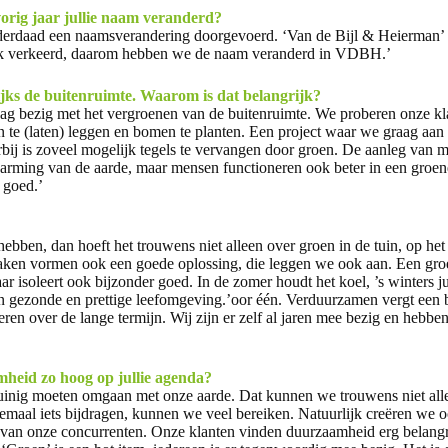
orig jaar jullie naam veranderd?
derdaad een naamsverandering doorgevoerd. ‘Van de Bijl & Heierman’ 
k verkeerd, daarom hebben we de naam veranderd in VDBH.’
ijks de buitenruimte. Waarom is dat belangrijk?
dag bezig met het vergroenen van de buitenruimte. We proberen onze kl
n te (laten) leggen en bomen te planten. Een project waar we graag aa
bij is zoveel mogelijk tegels te vervangen door groen. De aanleg van 
arming van de aarde, maar mensen functioneren ook beter in een groen
 goed.’
hebben, dan hoeft het trouwens niet alleen over groen in de tuin, op het
daken vormen ook een goede oplossing, die leggen we ook aan. Een groe
ar isoleert ook bijzonder goed. In de zomer houdt het koel, ’s winters 
en gezonde en prettige leefomgeving.’oor één. Verduurzamen vergt een b
eren over de lange termijn. Wij zijn er zelf al jaren mee bezig en hebbe
eid zo hoog op jullie agenda?
zuinig moeten omgaan met onze aarde. Dat kunnen we trouwens niet al
lemaal iets bijdragen, kunnen we veel bereiken. Natuurlijk creëren we o
van onze concurrenten. Onze klanten vinden duurzaamheid erg belangrij