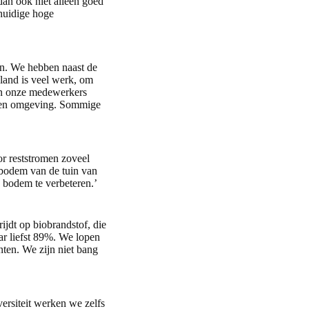
 dan ook niet alleen goed
huidige hoge
en. We hebben naast de
 land is veel werk, om
ten onze medewerkers
 eigen omgeving. Sommige
r reststromen zoveel
 bodem van de tuin van
 bodem te verbeteren.’
ijdt op biobrandstof, die
ar liefst 89%. We lopen
ten. We zijn niet bang
rsiteit werken we zelfs