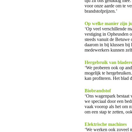
tijd zit ons gelukkig mee
voor onze aarde om te ve
brandstofprijzen.’
Op welke manier zijn j
‘Op veel verschillende m
vestiging in Opheusden oo
steeds vanuit de Betuwe 
daarom in bij klussen bij
medewerkers kunnen zelfs 
Hergebruik van blader
‘We proberen ook op ande
mogelijk te hergebruiken
kan profiteren. Het blad
Biobrandstof
‘Ons wagenpark bestaat vo
we speciaal door een bedr
vaak voorop als het om n
om een stap te zetten, oo
Elektrische machines
‘We werken ook zoveel m