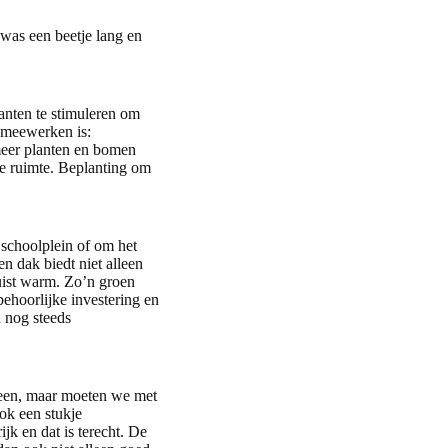
was een beetje lang en
anten te stimuleren om
n meewerken is:
meer planten en bomen
e ruimte. Beplanting om
 schoolplein of om het
n dak biedt niet alleen
juist warm. Zo’n groen
ehoorlijke investering en
n nog steeds
leen, maar moeten we met
ok een stukje
k en dat is terecht. De