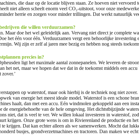
machines, die daar op de locatie blijven staan. Ze hoeven niet vervoerd
heelt niet alleen scheelt enorm veel CO₂-uitstoot, voor onze medewerke
inder herrie en zorgen voor minder trillingen. Dat werkt natuurlijk veel
 bedrijven die willen verduurzamen?
n. Maar doe het wel geleidelijk aan. Vervang niet direct je complete 
Doe het één voor één. Verduurzamen vergt een behoorlijke investering e
ermijn. Wij zijn er zelf al jaren mee bezig en hebben nog steeds toekom
tplannen precies in?
pheusden ligt het maximale aantal zonnepanelen. We leveren de stroo
n het net, maar we hopen dat we dat in de toekomst middels een accu
t zover.’
rstappen op waterstof, maar ook hierbij is de techniek nog niet zover.
 opwek van energie het meest ideale model. Waterstof is een schone bra
hines haalt, dan met een accu. Eén windmolen gekoppeld aan een install
r de energiebehoefte van de hele omgeving. Het dichtstbijzijnde waterst
s niet, dat is veel te ver. We willen lokaal investeren in waterstof, zo
urt krijgen. Onze grote wens is om in Rivierenland de productie en het
 te krijgen. Dat kan echter alleen als we samenwerken. Mocht dat lu
honderd busjes, grondverzetmachines en tractoren. Dan maken we echt h