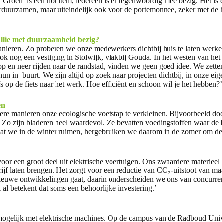
. ‘Groen’ is een hot item, iedereen is er tegenwoordig mee bezig. Het is
rduurzamen, maar uiteindelijk ook voor de portemonnee, zeker met de 
ullie met duurzaamheid bezig?
anieren. Zo proberen we onze medewerkers dichtbij huis te laten werk
k nog een vestiging in Stolwijk, vlakbij Gouda. In het westen van het
op en neer rijden naar de randstad, vinden we geen goed idee. We zet
 hun in buurt. We zijn altijd op zoek naar projecten dichtbij, in onze
op de fiets naar het werk. Hoe efficiënt en schoon wil je het hebben?’
en
re manieren onze ecologische voetstap te verkleinen. Bijvoorbeeld doo
. Zo zijn bladeren heel waardevol. Ze bevatten voedingstoffen waar de
 dat we in de winter ruimen, hergebruiken we daarom in de zomer om de
or een groot deel uit elektrische voertuigen. Ons zwaardere materieel r
ijf laten brengen. Het zorgt voor een reductie van CO₂-uitstoot van ma
ieuwe ontwikkelingen gaat, daarin onderscheiden we ons van concurren
k al betekent dat soms een behoorlijke investering.’
ogelijk met elektrische machines. Op de campus van de Radboud Unive