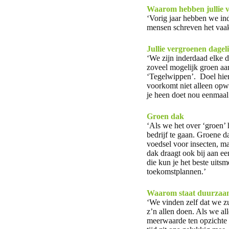
Waarom hebben jullie v
‘Vorig jaar hebben we in
mensen schreven het vaa
Jullie vergroenen dagel
‘We zijn inderdaad elke 
zoveel mogelijk groen aa
‘Tegelwippen’. Doel hier
voorkomt niet alleen opw
je heen doet nou eenmaal
Groen dak
‘Als we het over ‘groen’ 
bedrijf te gaan. Groene 
voedsel voor insecten, ma
dak draagt ook bij aan e
die kun je het beste uitsm
toekomstplannen.’
Waarom staat duurzaamh
‘We vinden zelf dat we 
z’n allen doen. Als we al
meerwaarde ten opzichte 