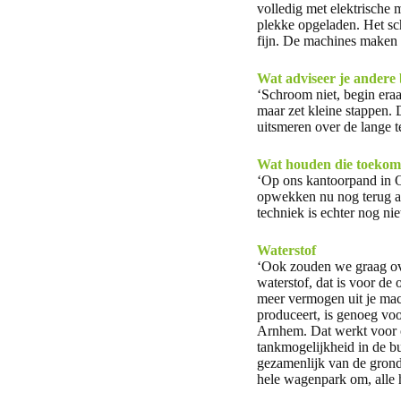
volledig met elektrische 
plekke opgeladen. Het sc
fijn. De machines maken m
Wat adviseer je andere
‘Schroom niet, begin eraa
maar zet kleine stappen. 
uitsmeren over de lange t
Wat houden die toekoms
‘Op ons kantoorpand in O
opwekken nu nog terug aa
techniek is echter nog nie
Waterstof
‘Ook zouden we graag ove
waterstof, dat is voor de
meer vermogen uit je mac
produceert, is genoeg voo
Arnhem. Dat werkt voor on
tankmogelijkheid in de bu
gezamenlijk van de grond
hele wagenpark om, alle 