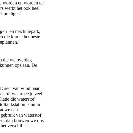
 te worden en worden ter
rs werkt het ook heel
 prettiger.’
wagen- en machinepark,
n die kun je het beste
stplannen.’
m die we overdag
 kunnen opslaan. De
 Direct van wind naar
ndstof, waarmee je veel
atie die waterstof
oftankstation is nu in
dat we een
 gebruik van waterstof
kken, dan bouwen we ons
et verschil.’