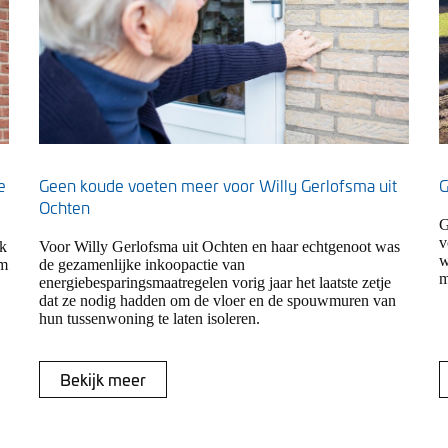
e
Geen koude voeten meer voor Willy Gerlofsma uit
G
Ochten
G
v
nk
Voor Willy Gerlofsma uit Ochten en haar echtgenoot was
w
om
de gezamenlijke inkoopactie van
m
energiebesparingsmaatregelen vorig jaar het laatste zetje
dat ze nodig hadden om de vloer en de spouwmuren van
hun tussenwoning te laten isoleren.
Bekijk meer