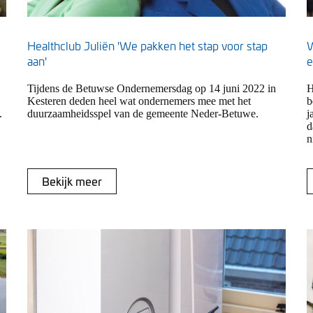
Healthclub Juliën 'We pakken het stap voor stap
W
aan'
e
Tijdens de Betuwse Ondernemersdag op 14 juni 2022 in
H
Kesteren deden heel wat ondernemers mee met het
b
.
duurzaamheidsspel van de gemeente Neder-Betuwe.
j
d
n
Bekijk meer