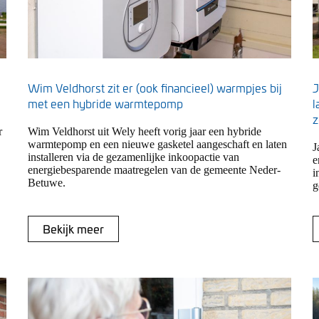
Wim Veldhorst zit er (ook financieel) warmpjes bij
J
met een hybride warmtepomp
l
z
r
Wim Veldhorst uit Wely heeft vorig jaar een hybride
warmtepomp en een nieuwe gasketel aangeschaft en laten
J
installeren via de gezamenlijke inkoopactie van
e
energiebesparende maatregelen van de gemeente Neder-
i
Betuwe.
g
Bekijk meer