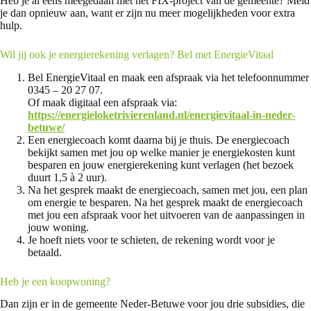
Heb je al eens meegedaan met het FIX-project van de gemeente? Meld
je dan opnieuw aan, want er zijn nu meer mogelijkheden voor extra
hulp.
Wil jij ook je energierekening verlagen? Bel met EnergieVitaal
Bel EnergieVitaal en maak een afspraak via het telefoonnummer
0345 – 20 27 07.
Of maak digitaal een afspraak via:
https://energieloketrivierenland.nl/energievitaal-in-neder-
betuwe/
Een energiecoach komt daarna bij je thuis. De energiecoach
bekijkt samen met jou op welke manier je energiekosten kunt
besparen en jouw energierekening kunt verlagen (het bezoek
duurt 1,5 à 2 uur).
Na het gesprek maakt de energiecoach, samen met jou, een plan
om energie te besparen. Na het gesprek maakt de energiecoach
met jou een afspraak voor het uitvoeren van de aanpassingen in
jouw woning.
Je hoeft niets voor te schieten, de rekening wordt voor je
betaald.
Heb je een koopwoning?
Dan zijn er in de gemeente Neder-Betuwe voor jou drie subsidies, die