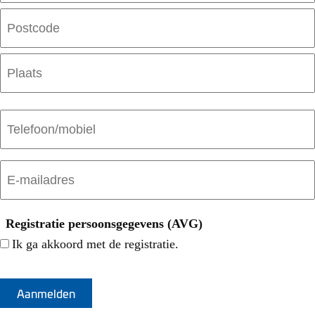
Straat
+
huisnummer
Postcode
Plaats
Telefoon/mobiel
E-
mailadres
(Vereist)
Registratie persoonsgegevens (AVG)
Ik ga akkoord met de registratie.
CAPTCHA