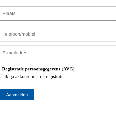
huisnummer
Postcode
Plaats
Telefoon/mobiel
E-
mailadres
(Vereist)
Registratie persoonsgegevens (AVG)
Ik ga akkoord met de registratie.
CAPTCHA