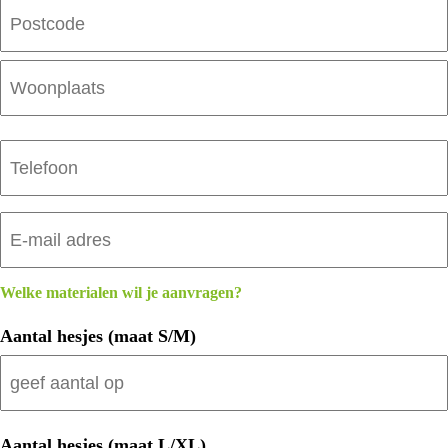
Straat
en
huisnummer
Postcode
Plaats
Telefoon
E-
mailadres
Welke materialen wil je aanvragen?
Aantal hesjes (maat S/M)
Aantal hesjes (maat L/XL)