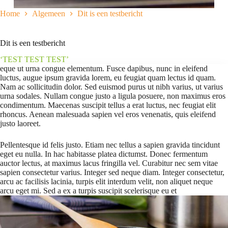
Home
Algemeen
Dit is een testbericht
Dit is een testbericht
‘TEST TEST TEST’
eque ut urna congue elementum. Fusce dapibus, nunc in eleifend
luctus, augue ipsum gravida lorem, eu feugiat quam lectus id quam.
Nam ac sollicitudin dolor. Sed euismod purus ut nibh varius, ut varius
urna sodales. Nullam congue justo a ligula posuere, non maximus eros
condimentum. Maecenas suscipit tellus a erat luctus, nec feugiat elit
rhoncus. Aenean malesuada sapien vel eros venenatis, quis eleifend
justo laoreet.
Pellentesque id felis justo. Etiam nec tellus a sapien gravida tincidunt
eget eu nulla. In hac habitasse platea dictumst. Donec fermentum
auctor lectus, at maximus lacus fringilla vel. Curabitur nec sem vitae
sapien consectetur varius. Integer sed neque diam. Integer consectetur,
arcu ac facilisis lacinia, turpis elit interdum velit, non aliquet neque
arcu eget mi. Sed a ex a turpis suscipit scelerisque eu et