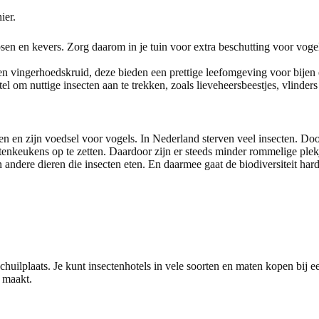
ier.
upsen en kevers. Zorg daarom in je tuin voor extra beschutting voor vo
en vingerhoedskruid, deze bieden een prettige leefomgeving voor bijen 
l om nuttige insecten aan te trekken, zoals lieveheersbeestjes, vlinders
nten en zijn voedsel voor vogels. In Nederland sterven veel insecten. D
nkeukens op te zetten. Daardoor zijn er steeds minder rommelige plek
 andere dieren die insecten eten. En daarmee gaat de biodiversiteit hard
 schuilplaats. Je kunt insectenhotels in vele soorten en maten kopen bij
 maakt.