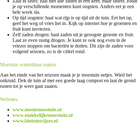
Zaai in fases: zaai niet alle zaden in één keer, maar faseer, zodat
je op verschillende momenten kunt oogsten. Anders eet je een
hele week sla.
Op tijd oogsten: haal wat rijp is op tijd uit de tuin. Eet het op,
geef het weg of vries het in. Kijk op internet hoe je groenten en
fruit kunt invriezen.
Zelf zaden drogen: haal zaden uit je geoogste groente en fruit.
Laat ze even rustig drogen. Je kunt ze ook nog even in de
vriezer stoppen om bacteriën te doden. Dit zijn de zaden voor
volgend seizoen, zo is de cirkel rond.
Moestuin winterklaar maken
Aan het einde van het seizoen maak je je moestuin netjes. Wied het
onkruid. Dek de tuin af met een goede laag compost en laat de grond
rusten tot je weer gaat zaaien.
Websites
www.mooiemoestuin.nl
www.makkelijkemoestuin.nl
www.biotuinwijzer.nl