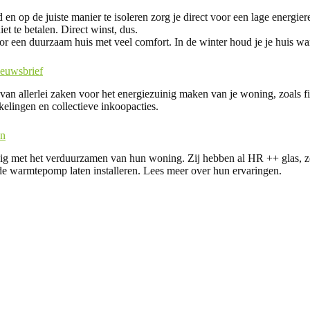
en op de juiste manier te isoleren zorg je direct voor een lage energier
niet te betalen. Direct winst, dus.
oor een duurzaam huis met veel comfort. In de winter houd je je huis w
ieuwsbrief
van allerlei zaken voor het energiezuinig maken van je woning, zoals f
elingen en collectieve inkoopacties.
en
zig met het verduurzamen van hun woning. Zij hebben al HR ++ glas, zo
de warmtepomp laten installeren. Lees meer over hun ervaringen.