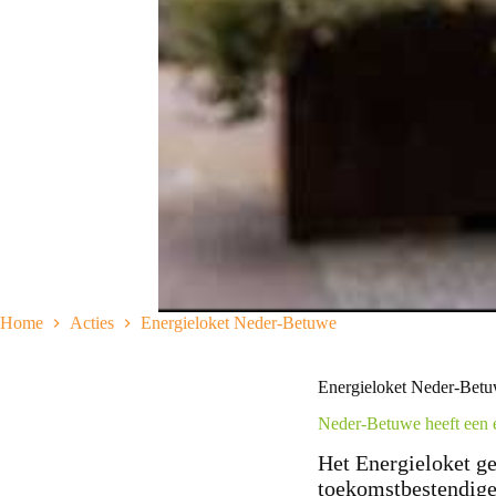
Home
Acties
Energieloket Neder-Betuwe
Energieloket Neder-Bet
Neder-Betuwe heeft een 
Het Energieloket ge
toekomstbestendige 