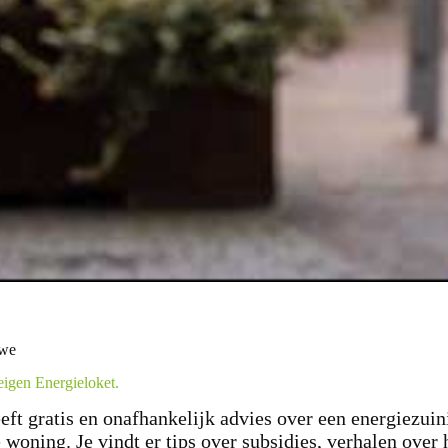
uwe
eigen Energieloket.
eft gratis en onafhankelijk advies over een energiezuin
woning. Je vindt er tips over subsidies, verhalen over