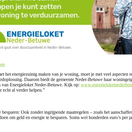
gen
 met het energiezuinig maken van je woning, moet je met veel aspecten 
aardoplossing. Daarom biedt de gemeente Neder-Betuwe haar woningei
s van Energieloket Neder-Betuwe. Kijk op:
www.energieloketnederbet
je echt al verder helpen.”
 besparen: Ook zonder ingrijpende maatregelen – zoals het aanschaffe
doen om geld en energie te besparen. Soms wel honderden euro’s per jaar