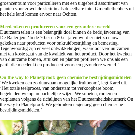
groencentrum voor particulieren met een uitgebreid assortiment van
planten voor zowel de siertuin als de eetbare tuin. Groenliefhebbers uit
het hele land komen ervoor naar Ochten.
Meedenken en produceren voor een gezondere wereld
Duurzaam telen is een belangrijk doel binnen de bedrijfsvoering van
De Batterijen. ‘In de 70-er en 80-er jaren werd er niet zo nauw
gekeken naar producten voor onkruidbestrijding en bemesting.
Tegenwoordig zijn er veel ontwikkelingen, waardoor verduurzamen
niet ten koste gaat van de kwaliteit van het product. Door het kweken
van duurzame bomen, struiken en planten profileren we ons als een
partij die meedenkt en produceert voor een gezondere wereld.’
On the way to Planetproof: geen chemische bestrijdingsmiddelen
‘We kweken een zo duurzaam mogelijke fruitboom’, legt Karel uit.
‘Het totale teelproces, van onderstam tot verkoopbare boom,
begeleiden we op ambachtelijke wijze. We snoeien, rooien en
verplanten volgens de richtlijnen van het Duurzaamheidskeurmerk On
the way to Planetproof. We gebruiken nagenoeg geen chemische
bestrijdingsmiddelen.’