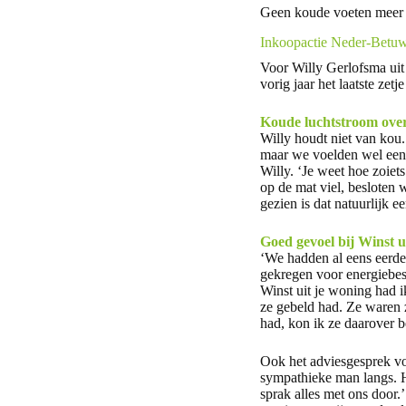
Geen koude voeten meer 
Inkoopactie Neder-Betuwe
Voor Willy Gerlofsma uit
vorig jaar het laatste ze
Koude luchtstroom over
Willy houdt niet van kou
maar we voelden wel een 
Willy. ‘Je weet hoe zoiets
op de mat viel, besloten
gezien is dat natuurlijk e
Goed gevoel bij Winst u
‘We hadden al eens eerde
gekregen voor energiebes
Winst uit je woning had i
ze gebeld had. Ze waren z
had, kon ik ze daarover be
Ook het adviesgesprek v
sympathieke man langs. H
sprak alles met ons door.