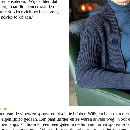
er te isoleren. ‘Wij dachten dat
uren, maar die meneer raadde ons
ende de vloer zich het beste voor,
 advies te krijgen.’
daan
gen van de vloer- en spouwmuurisolatie hebben Willy en haar man niet e
s eigenlijk zo gedaan. Een paar uurtjes en ze waren alweer weg.’ Voor
hen langs. Zij boorden een paar gaten in de buitenmuur en spoten isolat
e daarna goed weg. Willy wijst naar de buitenmuur. ‘Je ziet ze eigenli