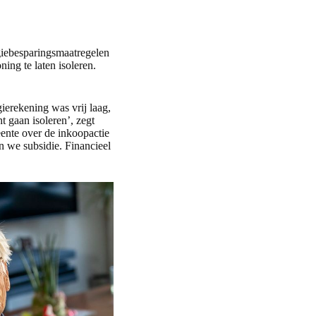
giebesparingsmaatregelen
ing te laten isoleren.
erekening was vrij laag,
 gaan isoleren’, zegt
meente over de inkoopactie
n we subsidie. Financieel