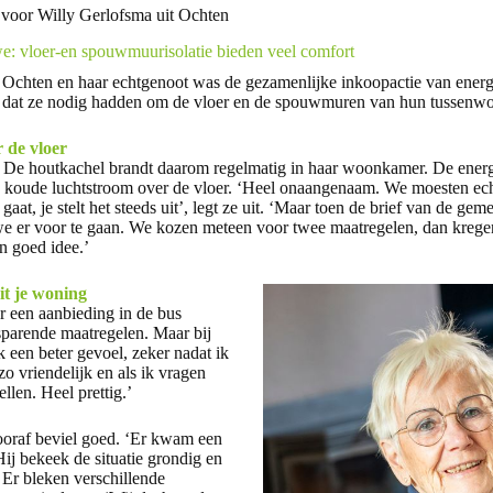
voor Willy Gerlofsma uit Ochten
: vloer-en spouwmuurisolatie bieden veel comfort
 Ochten en haar echtgenoot was de gezamenlijke inkoopactie van ener
tje dat ze nodig hadden om de vloer en de spouwmuren van hun tussenwon
 de vloer
. De houtkachel brandt daarom regelmatig in haar woonkamer. De energi
koude luchtstroom over de vloer. ‘Heel onaangenaam. We moesten echt
 gaat, je stelt het steeds uit’, legt ze uit. ‘Maar toen de brief van de ge
 we er voor te gaan. We kozen meteen voor twee maatregelen, dan krege
en goed idee.’
it je woning
r een aanbieding in de bus
parende maatregelen. Maar bij
k een beter gevoel, zeker nadat ik
o vriendelijk en als ik vragen
llen. Heel prettig.’
ooraf beviel goed. ‘Er kwam een
ij bekeek de situatie grondig en
’ Er bleken verschillende