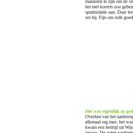
manieren te zijn om de vlo
het met korrels zou gebe
spuitisolatie aan. Daar le
zei hij. Fijn om zulk goed
Het was eigenlijk zo ge
Overlast van het aanbren
allemaal erg mee, het wa
kwam een bedrijf uit Wijc
spouw. De gaten werkten z