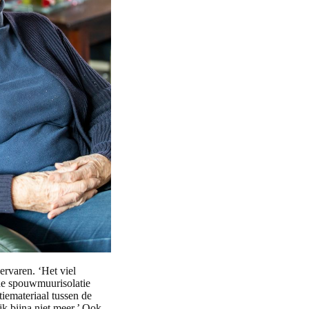
rvaren. ‘Het viel
 de spouwmuurisolatie
iemateriaal tussen de
jk bijna niet meer.’ Ook