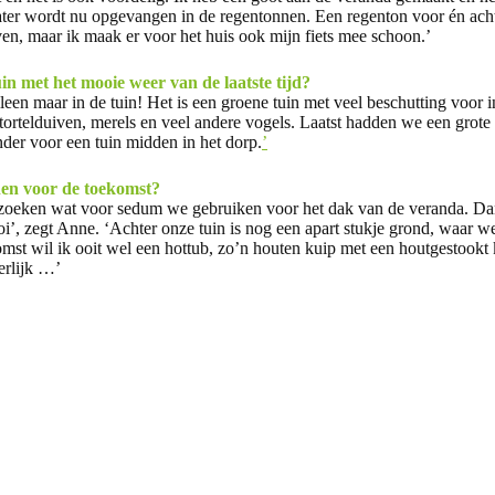
er wordt nu opgevangen in de regentonnen. Een regenton voor én achte
en, maar ik maak er voor het huis ook mijn fiets mee schoon.’
tuin met het mooie weer van de laatste tijd?
leen maar in de tuin! Het is een groene tuin met veel beschutting voor i
tortelduiven, merels en veel andere vogels. Laatst hadden we een grote
onder voor een tuin midden in het dorp.
’
nen voor de toekomst?
zoeken wat voor sedum we gebruiken voor het dak van de veranda. Dan
oi’, zegt Anne. ‘Achter onze tuin is nog een apart stukje grond, waar w
mst wil ik ooit wel een hottub, zo’n houten kuip met een houtgestookt 
erlijk …’