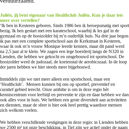
verduurzaamd.
Juliën, jij bent eigenaar van Healthclub Juliën. Kun je daar iets
meer over vertellen?
‘Ik ben in Kesteren geboren. Sinds 1986 ben ik beroepsmatig met sport
bezig. Ik ben gestart met een karateschool, waarbij ik les gaf in de
gymzaal en op de hooizolder bij m’n ouderlijk huis. Na drie jaar begon
ik pas met een complete sportschool aan de Kerkstraat in Kesteren,
waar ik ook m’n vrouw Monique leerde kennen, maar dit pand werd
na 2,5 jaar al te klein. We zagen een lege boerderij langs de N320 in
Lienden, die hebben we gekocht en omgebouwd tot sportschool. De
hooizolder werd de judozaal, de koeienstal de aerobicszaal. In de loop
der jaren hebben we hier steeds meer bijgebouwd.
Inmiddels zijn we niet meer alleen een sportschool, maar een
‘Healthclub’. Mensen kunnen bij ons op sportief, preventief en
curatief gebied terecht. Onze ambitie is om in deze regio hèt
kenniscentrum voor leefstijl en preventie te zijn en daar hebben we dan
ook alles voor in huis. We hebben een grote diversiteit aan activiteiten
en diensten, maar de sfeer is hier ook heel prettig waardoor mensen
zich welkom voelen.
We hebben verschillende vestigingen in deze regio: in Lienden hebben
we 2500 m² tot onze beschikking, in Tiel zijn we actief onder de naam