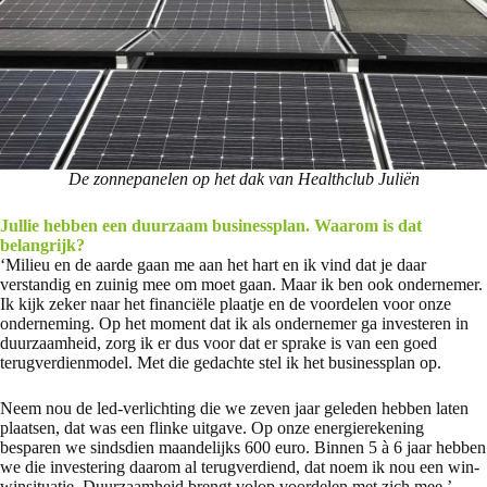
De zonnepanelen op het dak van Healthclub Juliën
Jullie hebben een duurzaam businessplan. Waarom is dat
belangrijk?
‘Milieu en de aarde gaan me aan het hart en ik vind dat je daar
verstandig en zuinig mee om moet gaan. Maar ik ben ook ondernemer.
Ik kijk zeker naar het financiële plaatje en de voordelen voor onze
onderneming. Op het moment dat ik als ondernemer ga investeren in
duurzaamheid, zorg ik er dus voor dat er sprake is van een goed
terugverdienmodel. Met die gedachte stel ik het businessplan op.
Neem nou de led-verlichting die we zeven jaar geleden hebben laten
plaatsen, dat was een flinke uitgave. Op onze energierekening
besparen we sindsdien maandelijks 600 euro. Binnen 5 à 6 jaar hebben
we die investering daarom al terugverdiend, dat noem ik nou een win-
winsituatie. Duurzaamheid brengt volop voordelen met zich mee.’