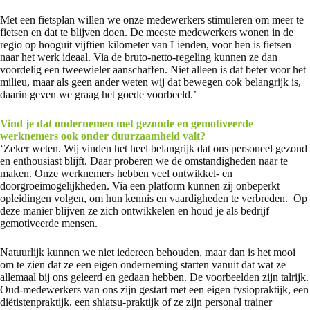
Met een fietsplan willen we onze medewerkers stimuleren om meer te
fietsen en dat te blijven doen. De meeste medewerkers wonen in de
regio op hooguit vijftien kilometer van Lienden, voor hen is fietsen
naar het werk ideaal. Via de bruto-netto-regeling kunnen ze dan
voordelig een tweewieler aanschaffen. Niet alleen is dat beter voor het
milieu, maar als geen ander weten wij dat bewegen ook belangrijk is,
daarin geven we graag het goede voorbeeld.’
Vind je dat ondernemen met gezonde en gemotiveerde
werknemers ook onder duurzaamheid valt?
‘Zeker weten. Wij vinden het heel belangrijk dat ons personeel gezond
en enthousiast blijft. Daar proberen we de omstandigheden naar te
maken. Onze werknemers hebben veel ontwikkel- en
doorgroeimogelijkheden. Via een platform kunnen zij onbeperkt
opleidingen volgen, om hun kennis en vaardigheden te verbreden. Op
deze manier blijven ze zich ontwikkelen en houd je als bedrijf
gemotiveerde mensen.
Natuurlijk kunnen we niet iedereen behouden, maar dan is het mooi
om te zien dat ze een eigen onderneming starten vanuit dat wat ze
allemaal bij ons geleerd en gedaan hebben. De voorbeelden zijn talrijk.
Oud-medewerkers van ons zijn gestart met een eigen fysiopraktijk, een
diëtistenpraktijk, een shiatsu-praktijk of ze zijn personal trainer